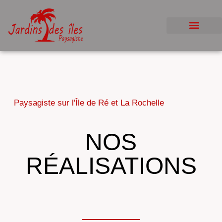
Création et Aménageme
Terrasse en bois
Conception 3D
Arrosage automatique
Paysagiste sur l'Île de Ré et La Rochelle
NOS
RÉALISATIONS